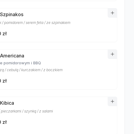
 Szpinakos
i / pomidorem / serem feta / ze szpinakiem
 zł
 Americana
ie pomidorowym i BBQ
zą / cebulą / kurczakiem / z boczkiem
 zł
 Kibica
 pieczarkami / szynką / z salami
 zł