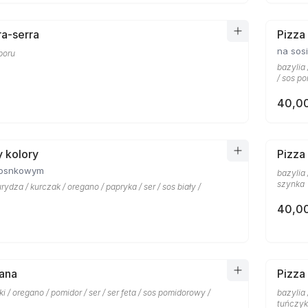
ra-serra
Pizza
na sos
boru
bazylia 
/ sos p
40,00
y kolory
Pizza
zosnkowym
bazylia 
szynka
rydza / kurczak / oregano / papryka / ser / sos biały /
40,00
ana
Pizza
ki / oregano / pomidor / ser / ser feta / sos pomidorowy /
bazylia 
tuńczyk