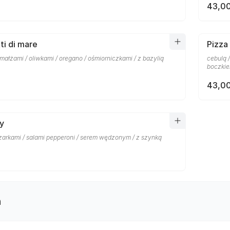
43,00
ti di mare
Pizza 
małżami / oliwkami / oregano / ośmiorniczkami / z bazylią
cebulą 
boczki
43,00
y
czarkami / salami pepperoni / serem wędzonym / z szynką
n