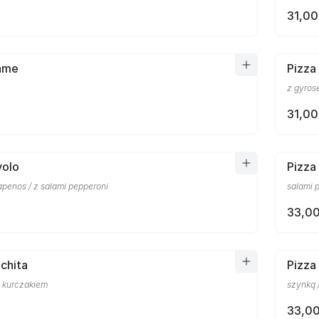
31,00
lame
Pizza
z gyro
31,00
volo
Pizza
apenos / z salami pepperoni
salami 
33,00
chita
Pizza
z kurczakiem
szynką 
33,00