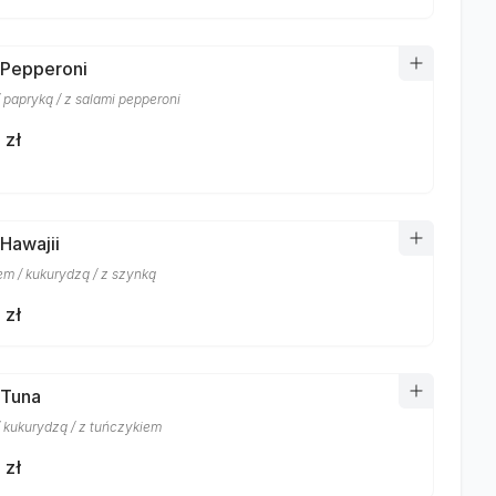
 Pepperoni
 papryką / z salami pepperoni
 zł
 Hawajii
m / kukurydzą / z szynką
 zł
 Tuna
/ kukurydzą / z tuńczykiem
 zł