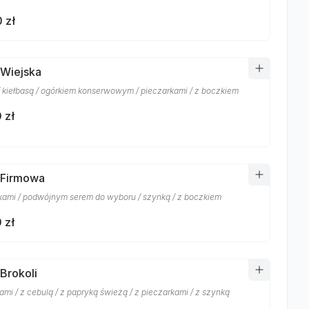
 zł
 Wiejska
/ kiełbasą / ogórkiem konserwowym / pieczarkami / z boczkiem
 zł
 Firmowa
kami / podwójnym serem do wyboru / szynką / z boczkiem
 zł
 Brokoli
ami / z cebulą / z papryką świeżą / z pieczarkami / z szynką