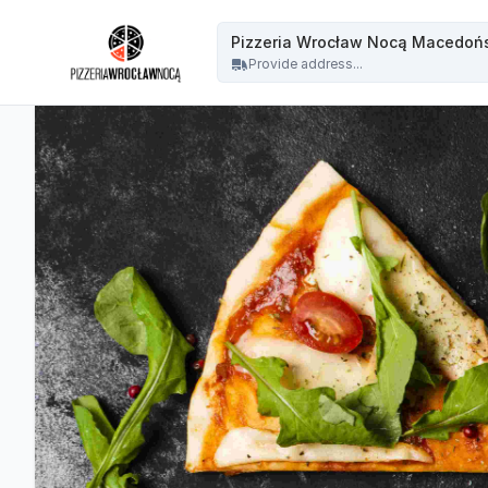
Wrocław Nocą Północ - Pizzeria Wrocław Nocą Macedońska
Pizzeria Wrocław Nocą Macedoń
Provide address...