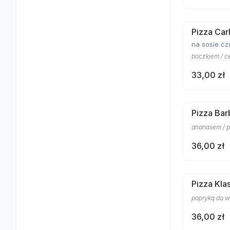
Pizza Car
na sosie c
boczkiem / c
33,00 zł
Pizza Ba
ananasem / p
36,00 zł
Pizza Kla
papryką do wy
36,00 zł