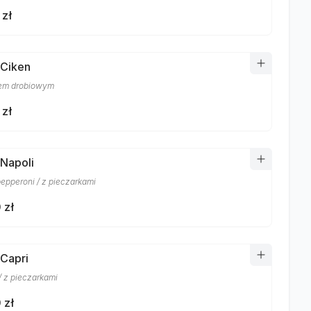
 zł
 Ciken
sem drobiowym
 zł
 Napoli
pepperoni / z pieczarkami
 zł
 Capri
/ z pieczarkami
 zł