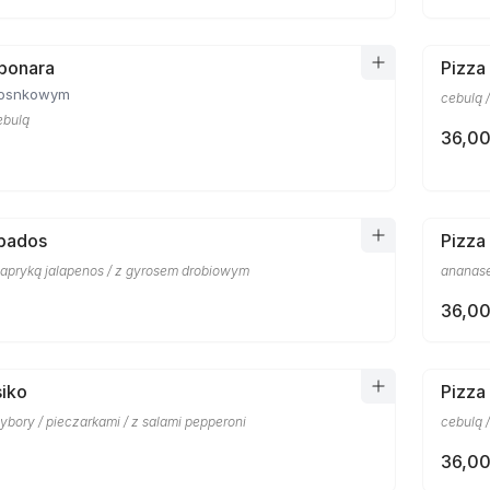
bonara
Pizza
zosnkowym
cebulą /
ebulą
36,00
rbados
Pizza
apryką jalapenos / z gyrosem drobiowym
ananase
36,00
siko
Pizza
bory / pieczarkami / z salami pepperoni
cebulą 
36,00