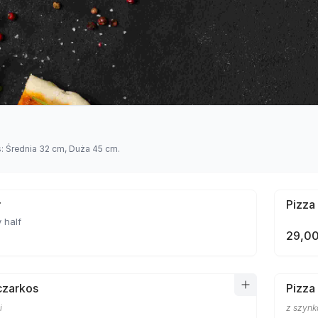
s: Średnia 32 cm, Duża 45 cm.
ł
Pizza
 half
29,00
czarkos
Pizza
i
z szynk