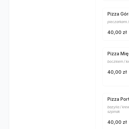
Pizza Gór
pieczarkami 
40,00 zł
Pizza Mię
boczkiem / ki
40,00 zł
Pizza Por
bazylia / krew
szpinak
40,00 zł