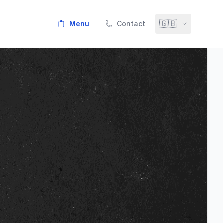
🇬🇧
menu
Contact