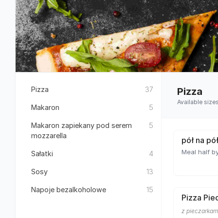
Pizza
37
Pizza
Available size
Makaron
5
Makaron zapiekany pod serem
5
mozzarella
pół na pó
Meal half by
Sałatki
4
Sosy
13
Napoje bezalkoholowe
15
Pizza Pie
z pieczarkam