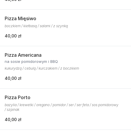
Pizza Mięsiwo
boczkiem / kiełbasą / salami / z szynką
40,00 zł
Pizza Americana
na sosie pomidorowym i BBQ
kukurydzą / cebulą / kurczakiem / z boczkiem
40,00 zł
Pizza Porto
bazylia / krewetki / oregano / pomidor / ser / ser feta / sos pomidorowy
/ szpinak
40,00 zł