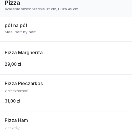
Pizza
Available sizes: Średnia 32 cm, Duża 45 cm.
pół na pół
Meal half by half
Pizza Margherita
29,00 zł
Pizza Pieczarkos
z pieczarkami
31,00 zł
Pizza Ham
z szynką