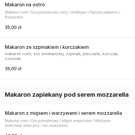
Makaron na ostro
Makaron rurki / Sos pomidorowy ostry / Kiełbasa / Papryka jalapeno /
Kukurydza
35,00 zł
Makaron ze szpinakiem i kurczakiem
makaron rurki, sos śmietanowy, szpinak, pieczarki, kurczak,
czosnek
35,00 zł
Makaron zapiekany pod serem mozzarella
Makaron z mięsem i warzywami i serem mozzarella
Makaron rurki / Sos pomidorowy / Mięso wieprzowe / Warzywa
(marchew, seler, por) / Ser mozzarella