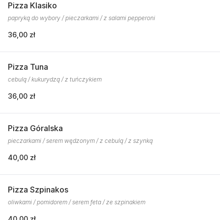
Pizza Klasiko
papryką do wybory / pieczarkami / z salami pepperoni
36,00 zł
Pizza Tuna
cebulą / kukurydzą / z tuńczykiem
36,00 zł
Pizza Góralska
pieczarkami / serem wędzonym / z cebulą / z szynką
40,00 zł
Pizza Szpinakos
oliwkami / pomidorem / serem feta / ze szpinakiem
40,00 zł