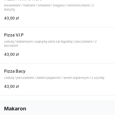
krewetkami / małżami / oliwkami / oregano / ośmiorniczkami / z
bazylią
43,00 zł
Pizza V.I.P
cebulą / kabanosem / papryką ostra lub łagodną / pieczarkami / z
boczkiem
43,00 zł
Pizza Bacy
cebulą / pieczarkami / salami pepperoni / serem wędzonym / z szynką
43,00 zł
Makaron