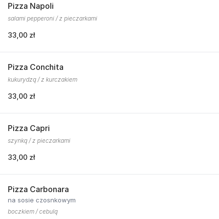
Pizza Napoli
salami pepperoni / z pieczarkami
33,00 zł
Pizza Conchita
kukurydzą / z kurczakiem
33,00 zł
Pizza Capri
szynką / z pieczarkami
33,00 zł
Pizza Carbonara
na sosie czosnkowym
boczkiem / cebulą