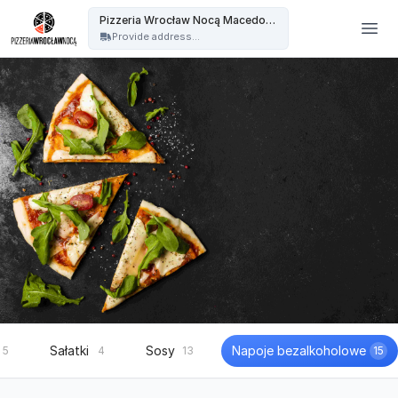
Wrocław Nocą Północ - Pizzeria Wrocław Nocą Macedońska
Pizzeria Wrocław Nocą Macedońska
Provide address...
Sałatki
Sosy
Napoje bezalkoholowe
5
4
13
15