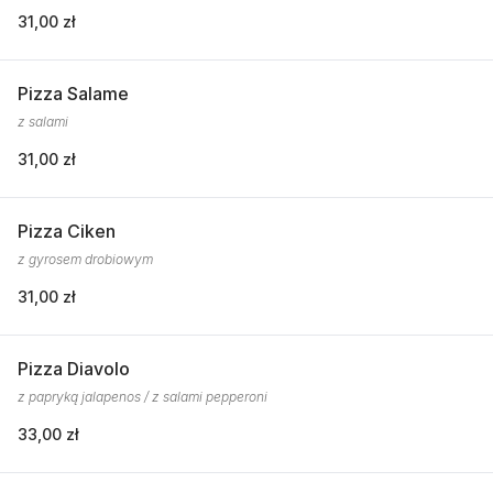
31,00 zł
Pizza Salame
z salami
31,00 zł
Pizza Ciken
z gyrosem drobiowym
31,00 zł
Pizza Diavolo
z papryką jalapenos / z salami pepperoni
33,00 zł