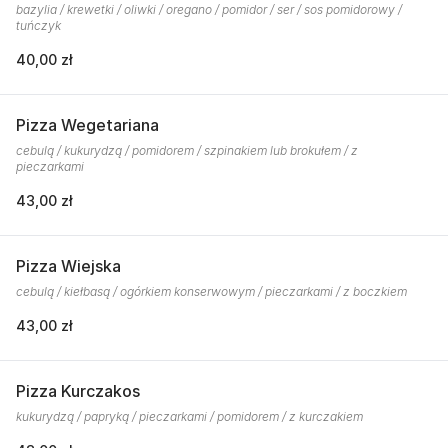
bazylia / krewetki / oliwki / oregano / pomidor / ser / sos pomidorowy /
tuńczyk
40,00 zł
Pizza Wegetariana
cebulą / kukurydzą / pomidorem / szpinakiem lub brokułem / z
pieczarkami
43,00 zł
Pizza Wiejska
cebulą / kiełbasą / ogórkiem konserwowym / pieczarkami / z boczkiem
43,00 zł
Pizza Kurczakos
kukurydzą / papryką / pieczarkami / pomidorem / z kurczakiem