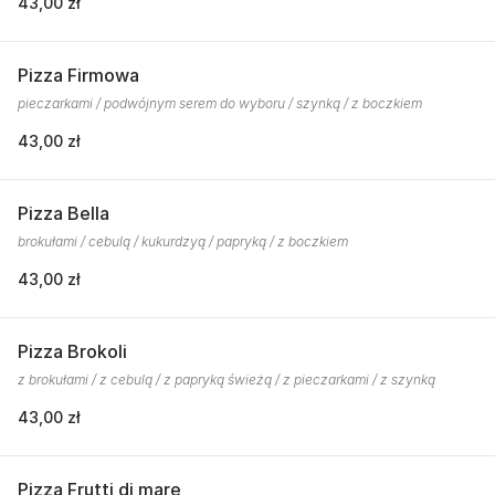
43,00 zł
Pizza Firmowa
pieczarkami / podwójnym serem do wyboru / szynką / z boczkiem
43,00 zł
Pizza Bella
brokułami / cebulą / kukurdzyą / papryką / z boczkiem
43,00 zł
Pizza Brokoli
z brokułami / z cebulą / z papryką świeżą / z pieczarkami / z szynką
43,00 zł
Pizza Frutti di mare