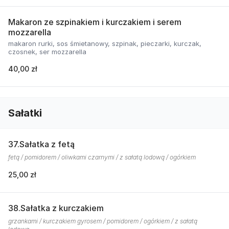
Makaron ze szpinakiem i kurczakiem i serem
mozzarella
makaron rurki, sos śmietanowy, szpinak, pieczarki, kurczak,
czosnek, ser mozzarella
40,00 zł
Sałatki
37.Sałatka z fetą
fetą / pomidorem / oliwkami czarnymi / z sałatą lodową / ogórkiem
25,00 zł
38.Sałatka z kurczakiem
grzankami / kurczakiem gyrosem / pomidorem / ogórkiem / z sałatą